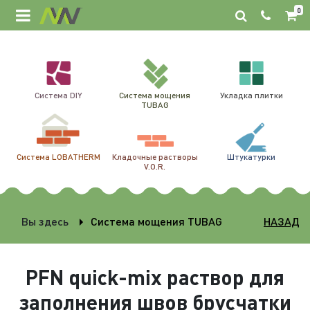
0
Система DIY
Система мощения
Укладка плитки
TUBAG
Система LOBATHERM
Кладочные растворы
Штукатурки
V.O.R.
Вы здесь
Система мощения TUBAG
НАЗАД
PFN quick-mix раствор для
заполнения швов брусчатки