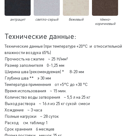
антрацит
светло-серый
бежевый
тёмно-
коричневый
Технические данные:
Технические данные (при температуре +20°С и относительной
влажности воздуха 65%)
Прочность на сжатие ~ 25 Н/мм²
Размер заполнителя 0-1,25 мм
Ширина шва (рекомендуемая) * 8-20 мм
Глубина шва ** ≥ 30 мм
Температура применения от +5°С до +30 °С
Время использования ~ 15 мин.
Количество воды затворения ~ 5,5 л на 25 кг
Выход раствора ~ 16 л из 25 кг сухой смеси
Хождение ~ 3 часа
Полные нагрузки ~ 28 суток
Расход см. таблицу 1
Срок хранения 6 месяцев
Форма поставки мешок 25 кг