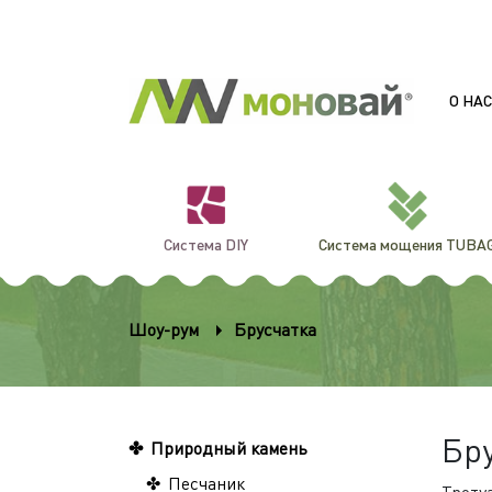
О НАС
Система DIY
Система мощения TUBA
Шоу-рум
Брусчатка
Бр
Природный камень
Песчаник
Троту