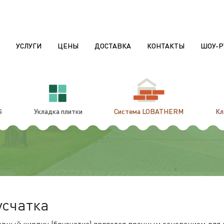
УСЛУГИ
ЦЕНЫ
ДОСТАВКА
КОНТАКТЫ
ШОУ-Р
G
Укладка плитки
Система LOBATHERM
Кл
усчатка
арный кирпич (брусчатка) является прочным основанием для 