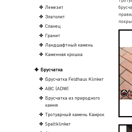
Лемезит
брусч
прави
Златолит
покры
Сланец
Гранит
Ландшафтный камень
Каменная крошка
Брусчатка
Брусчатка Feldhaus Klinker
ABC (ADW)
Брусчатка из природного
камня
Тротуарный камень Камрок
Spaltklinker