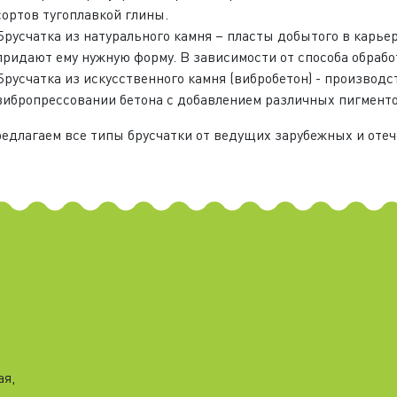
сортов тугоплавкой глины.
Брусчатка из натурального камня – пласты добытого в карье
придают ему нужную форму. В зависимости от способа обрабо
Брусчатка из искусственного камня (вибробетон) - производс
вибропрессовании бетона с добавлением различных пигменто
едлагаем все типы брусчатки от ведущих зарубежных и оте
ая,