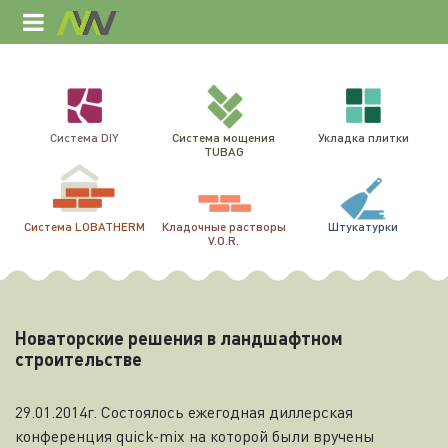
Система DIY
Система мощения
Укладка плитки
TUBAG
Система LOBATHERM
Кладочные растворы
Штукатурки
V.O.R.
Новаторские решения в ландшафтном
строительстве
29.01.2014г. Состоялось ежегодная диллерская
конференция quick-mix на которой были вручены